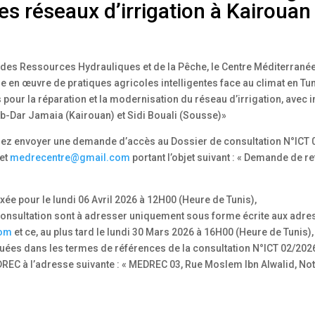
es réseaux d’irrigation à Kairouan
re, des Ressources Hydrauliques et de la Pêche, le Centre Méditerra
 en œuvre de pratiques agricoles intelligentes face au climat en Tunis
 pour la réparation et la modernisation du réseau d’irrigation, avec
seb-Dar Jamaia (Kairouan) et Sidi Bouali (Sousse)»
uillez envoyer une demande d’accès au Dossier de consultation N°I
et
medrecentre@gmail.com
portant l’objet suivant : « Demande de re
xée pour le lundi 06 Avril 2026 à 12H00 (Heure de Tunis),
onsultation sont à adresser uniquement sous forme écrite aux adre
com
et ce, au plus tard le lundi 30 Mars 2026 à 16H00 (Heure de Tunis),
es dans les termes de références de la consultation N°ICT 02/202
EC à l’adresse suivante : « MEDREC 03, Rue Moslem Ibn Alwalid, Notr